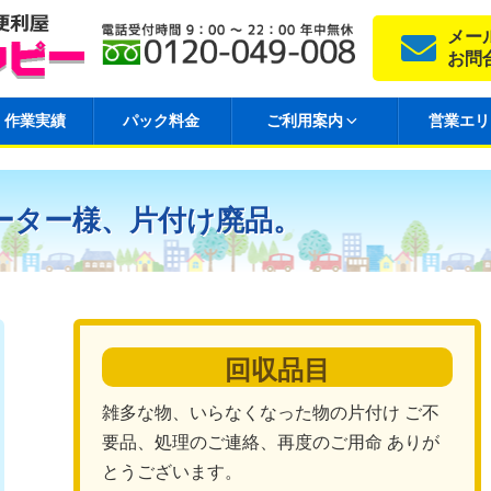
メー
お問
作業実績
パック料金
ご利用案内
営業エリ
ーター様、片付け廃品。
回収品目
雑多な物、いらなくなった物の片付け ご不
要品、処理のご連絡、再度のご用命 ありが
とうございます。