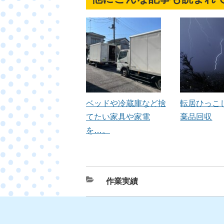
ベッドや冷蔵庫など捨
転居ひっこ
てたい家具や家電
棄品回収
を…。
カ
作業実績
テ
ゴ
リ