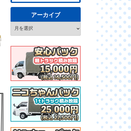
アーカイブ
ア
ー
カ
イ
ブ