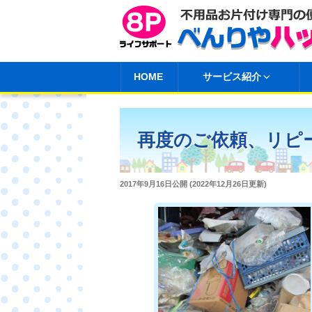
コ
ン
テ
ン
HOME
サービス紹介
ツ
へ
ス
再度のご依頼、リピ
キ
ッ
プ
投
2017年9月16日
公開 (
2022年12月26日
更新)
稿
日: