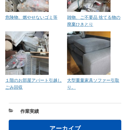
危険物、燃やせないゴミ等
雑物、ご不要品 捨てる物の
廃棄ひきとり
１階のお部屋アパート引越し
大型重量家具ソファー引取
ごみ回収
り。
カ
作業実績
テ
ゴ
アーカイブ