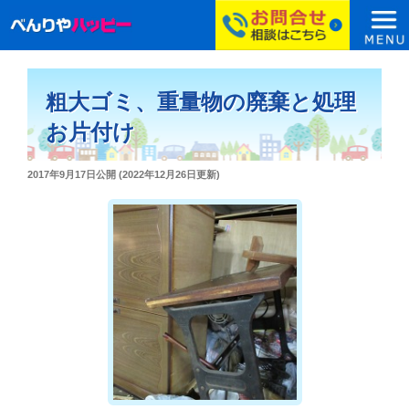
コ
ン
粗大ゴミ、重量物の廃棄と処理
テ
ン
お片付け
ツ
へ
投
2017年9月17日
公開 (
2022年12月26日
更新)
ス
稿
日:
キ
ッ
プ