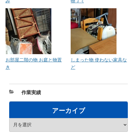
み
物 ｺﾞﾐ
お部屋二階の物 お庭と物置
しまった物 使わない家具な
き
ど
カ
作業実績
テ
ゴ
アーカイブ
リ
ア
ー
ー
カ