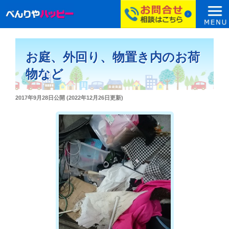
コ
ン
お庭、外回り、物置き内のお荷
テ
ン
物など
ツ
へ
投
2017年9月28日
公開 (
2022年12月26日
更新)
ス
稿
日:
キ
ッ
プ