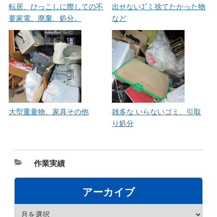
転居、ひっこしに際しての不
出せないｺﾞﾐ 捨てたかった物
要家電、廃棄、処分。
など
大型重量物、家具その他
雑多な いらないゴミ、引取
り処分
カ
作業実績
テ
ゴ
アーカイブ
リ
ア
ー