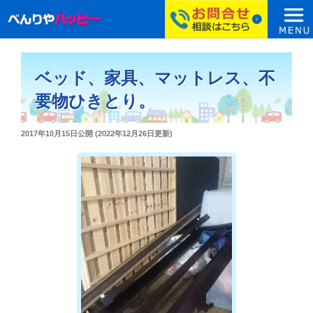
コ
ン
ベッド、家具、マットレス、不
テ
ン
要物ひきとり。
ツ
へ
投
2017年10月15日
公開 (
2022年12月26日
更新)
ス
稿
日:
キ
ッ
プ