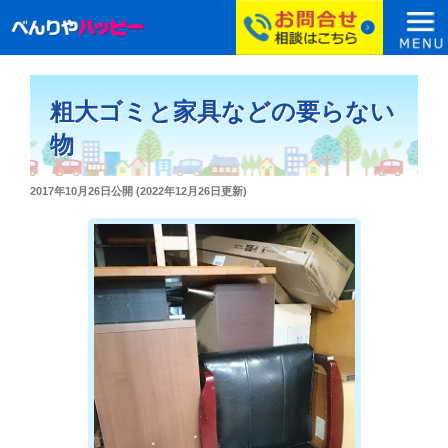
コ
ン
粗大ゴミと家具などの要らない
テ
ン
物
ツ
へ
投
2017年10月26日
公開 (
2022年12月26日
更新)
ス
稿
日:
キ
ッ
プ