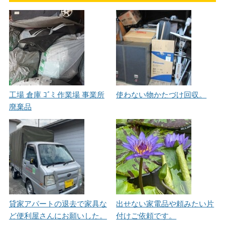
工場 倉庫 ｺﾞﾐ 作業場 事業所
使わない物かたづけ回収。
廃棄品
貸家アパートの退去で家具な
出せない家電品や頼みたい片
ど便利屋さんにお願いした。
付けご依頼です。