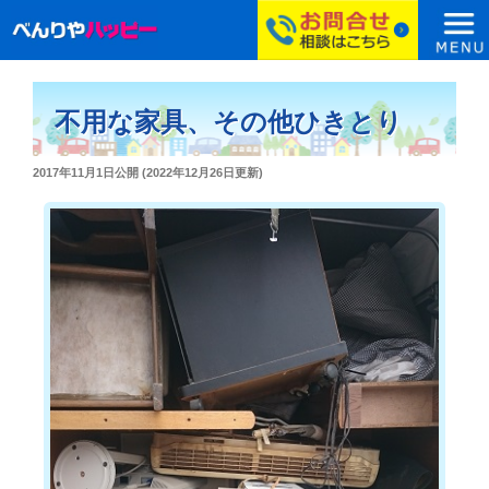
コ
ン
不用な家具、その他ひきとり
テ
ン
投
2017年11月1日
公開 (
2022年12月26日
更新)
ツ
稿
へ
日:
ス
キ
ッ
プ