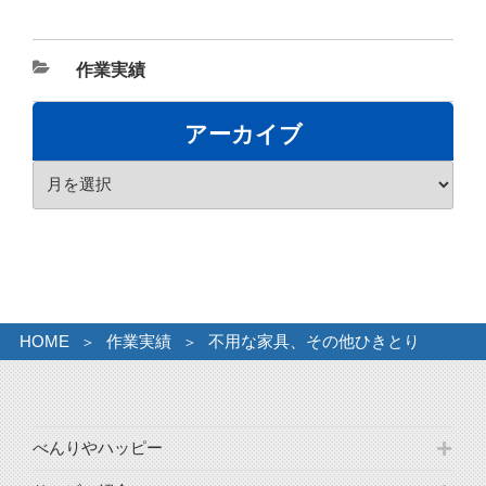
カ
作業実績
テ
ゴ
アーカイブ
リ
ア
ー
ー
カ
イ
ブ
HOME
作業実績
不用な家具、その他ひきとり
べんりやハッピー