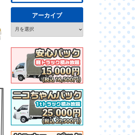
アーカイブ
ア
ー
カ
イ
ブ