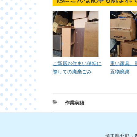
ご新居お住まい移転に
重い家具、
際しての廃棄ごみ
置物廃棄
カ
作業実績
テ
ゴ
リ
ー
埼玉県北部・