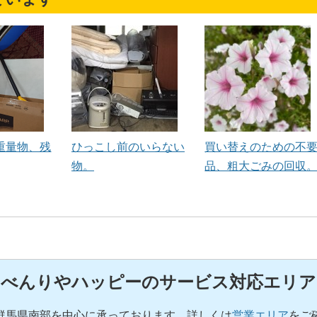
重量物、残
ひっこし前のいらない
買い替えのための不
物。
品、粗大ごみの回収
べんりやハッピーのサービス対応エリア
群馬県南部を中心に承っております。詳しくは
営業エリア
をご