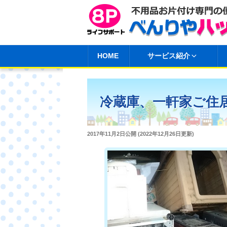
コ
ン
テ
ン
HOME
サービス紹介
ツ
へ
ス
冷蔵庫、一軒家ご住
キ
ッ
プ
投
2017年11月2日
公開 (
2022年12月26日
更新)
稿
日: