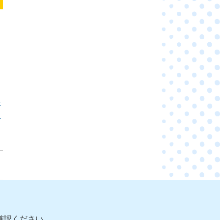
要
。
確認ください。