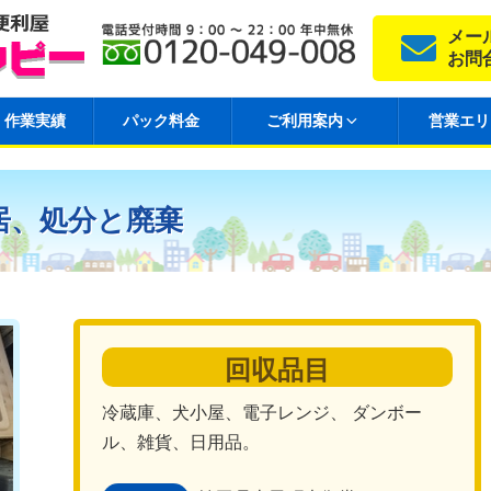
メー
お問
作業実績
パック料金
ご利用案内
営業エリ
居、処分と廃棄
回収品目
冷蔵庫、犬小屋、電子レンジ、 ダンボー
ル、雑貨、日用品。