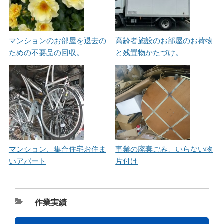
マンションのお部屋を退去の
高齢者施設のお部屋のお荷物
ための不要品の回収。
と残置物かたづけ。
マンション、集合住宅お住ま
事業の廃棄ごみ、いらない物
いアパート
片付け
カ
作業実績
テ