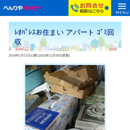
コ
ン
ﾚｵﾊﾟﾚｽお住まい アパート ｺﾞﾐ回
テ
ン
収
ツ
へ
投
2018年1月17日
公開 (
2022年12月26日
更新)
ス
稿
日:
キ
ッ
プ