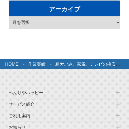
ゴ
アーカイブ
リ
ア
ー
ー
カ
イ
ブ
HOME
作業実績
粗大ごみ、家電、テレビの格安回収
べんりやハッピー
サービス紹介
ご利用案内
お知らせ