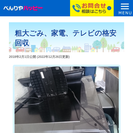
コ
ン
粗大ごみ、家電、テレビの格安
テ
ン
回収
ツ
へ
投
2018年2月1日
公開 (
2022年12月26日
更新)
ス
稿
日:
キ
ッ
プ