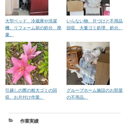
大型ベッド、冷蔵庫や洗濯
いらない物、片づけと不用品
機、リフォーム前の処分、廃
回収、大量ゴミ処理、処分。
棄。
引越しの際の粗大ゴミの回
グループホーム施設のお部屋
収、お片付け作業。
の不用品。
カ
作業実績
テ