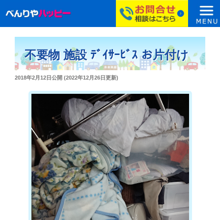
コ
ン
不要物 施設 ﾃﾞｲｻｰﾋﾞｽ お片付け
テ
ン
投
2018年2月12日
公開 (
2022年12月26日
更新)
ツ
稿
へ
日:
ス
キ
ッ
プ