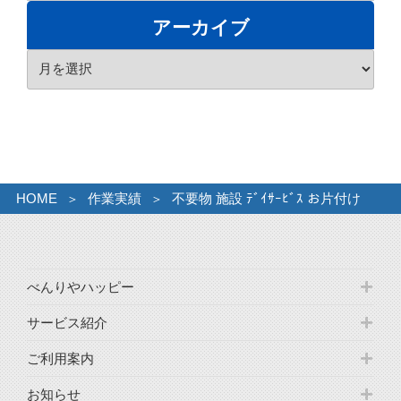
ゴ
アーカイブ
リ
ア
ー
ー
カ
イ
ブ
HOME
作業実績
不要物 施設 ﾃﾞｲｻｰﾋﾞｽ お片付け
べんりやハッピー
サービス紹介
ご利用案内
お知らせ