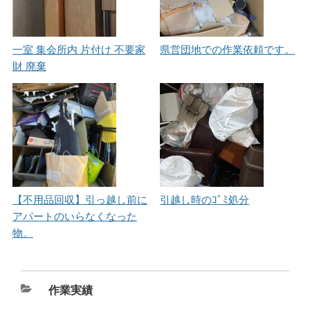
一室 集会所内 片付け 不要家
県営団地での作業依頼です。
財 廃棄
【不用品回収】引っ越し前に
引越し時のｺﾞﾐ処分
アパートのいらなくなった
物。
カ
作業実績
テ