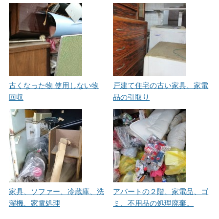
古くなった物 使用しない物
戸建て住宅の古い家具、家電
回収
品の引取り
家具、ソファー、冷蔵庫、洗
アパートの２階、家電品、ゴ
濯機、家電処理
ミ、不用品の処理廃棄。