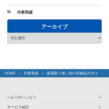
カ
作業実績
テ
ゴ
アーカイブ
リ
ア
ー
ー
カ
イ
ブ
HOME
作業実績
家屋取り壊し前の収納品片付け
べんりやハッピー
サービス紹介