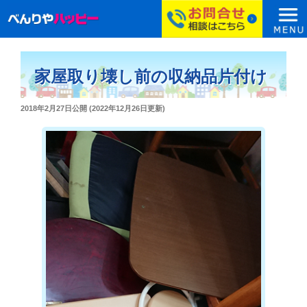
コ
ン
家屋取り壊し前の収納品片付け
テ
ン
投
2018年2月27日
公開 (
2022年12月26日
更新)
ツ
稿
へ
日:
ス
キ
ッ
プ