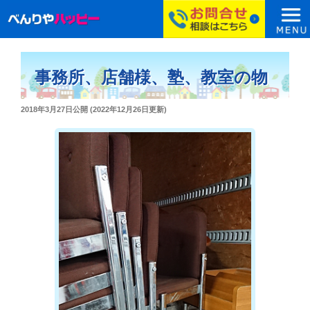
コ
ン
事務所、店舗様、塾、教室の物
テ
ン
投
2018年3月27日
公開 (
2022年12月26日
更新)
ツ
稿
へ
日:
ス
キ
ッ
プ