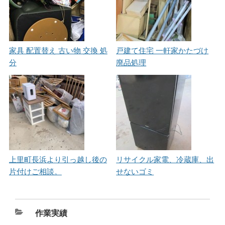
家具 配置替え 古い物 交換 処
戸建て住宅 一軒家かたづけ
分
廃品処理
上里町長浜より引っ越し後の
リサイクル家電、冷蔵庫、出
片付けご相談。
せないゴミ
カ
作業実績