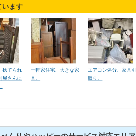
ています
、捨てられ
一軒家住宅、大きな家
エアコン処分、家具
利屋さんに
具。
取り。
。