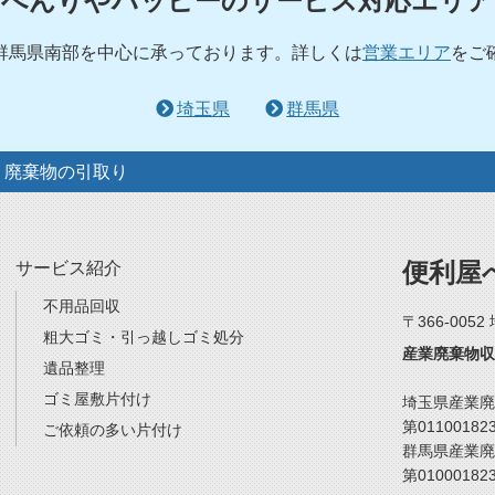
べんりやハッピーのサービス対応エリア
群馬県南部を中心に承っております。詳しくは
営業エリア
をご
埼玉県
群馬県
 廃棄物の引取り
便利屋
サービス紹介
不用品回収
〒366-005
粗大ゴミ・引っ越しゴミ処分
産業廃棄物収
遺品整理
ゴミ屋敷片付け
埼玉県産業廃
第01100182
ご依頼の多い片付け
群馬県産業廃
第01000182