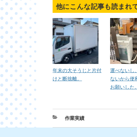
他にこんな記事も読まれ
年末の大そうじと片付
運べないし
けと断捨離。
ないから便
お願いした
カ
作業実績
テ
ゴ