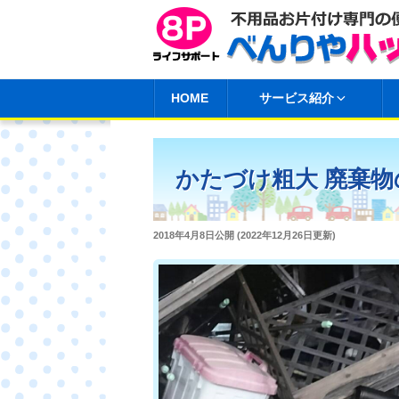
コ
ン
テ
ン
HOME
サービス紹介
ツ
へ
ス
かたづけ粗大 廃棄物
キ
ッ
プ
投
2018年4月8日
公開 (
2022年12月26日
更新)
稿
日: