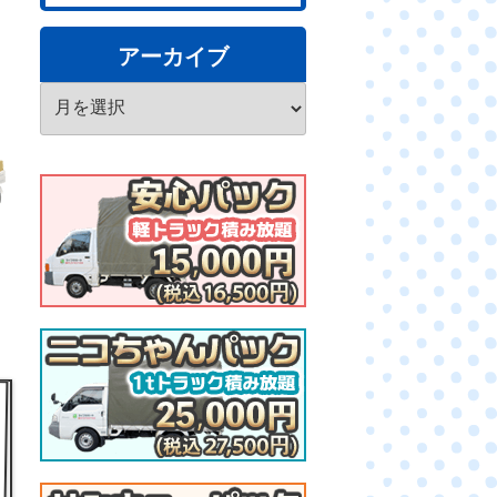
アーカイブ
ア
ー
カ
イ
ブ