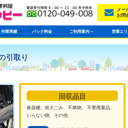
メー
お問
作業実績
パック料金
ご利用案内
営業エリ
の引取り
回収品目
食器棚、粗大ごみ、不燃物、 不要廃棄品、
いらない物、その他。