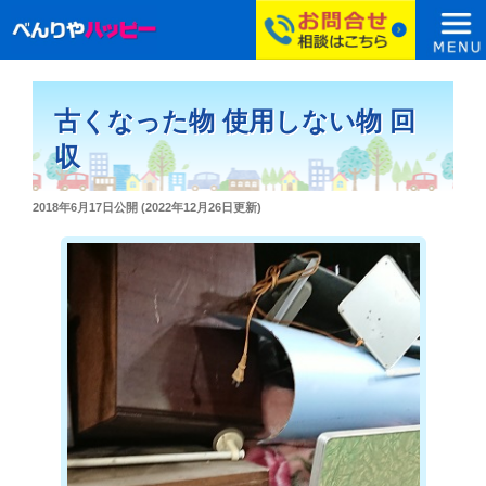
コ
ン
古くなった物 使用しない物 回
テ
ン
収
ツ
へ
投
2018年6月17日
公開 (
2022年12月26日
更新)
ス
稿
日:
キ
ッ
プ