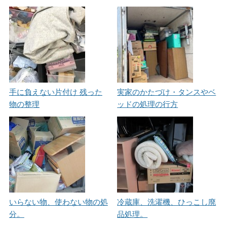
手に負えない片付け 残った
実家のかたづけ・タンスやベ
物の整理
ッドの処理の行方
いらない物、使わない物の処
冷蔵庫、洗濯機、ひっこし廃
分。
品処理。