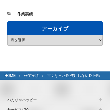
カ
作業実績
テ
ゴ
アーカイブ
リ
ア
ー
ー
カ
イ
ブ
HOME
作業実績
古くなった物 使用しない物 回収
べんりやハッピー
サービス紹介