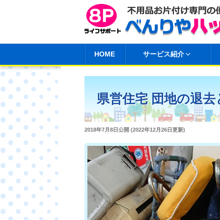
コ
ン
テ
ン
HOME
サービス紹介
ツ
へ
ス
県営住宅 団地の退去
キ
ッ
プ
投
2018年7月8日
公開 (
2022年12月26日
更新)
稿
日: