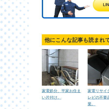
L
他にこんな記事も読まれ
家電処分、平家お住ま
家電リサイ
い片付け。
レビの不要
業。