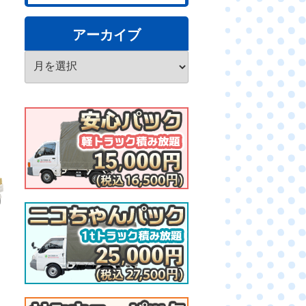
アーカイブ
ア
ー
カ
イ
ブ