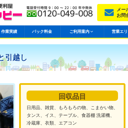
メー
お問
作業実績
パック料金
ご利用案内
営業エリ
と引越し
回収品目
日用品、雑貨、もろもろの物、こまかい物、
タンス、イス、テーブル、食器棚 洗濯機、
冷蔵庫、衣類、エアコン