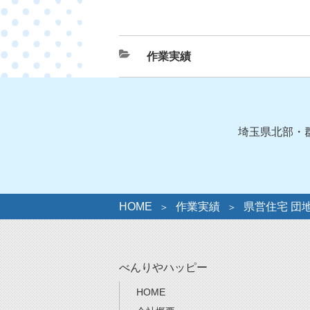
カ
作業実績
テ
ゴ
リ
ー
埼玉県北部・
HOME
作業実績
県営住宅 団
べんりやハッピー
HOME