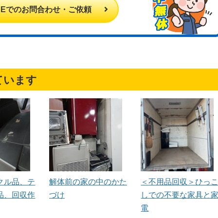
INEでのお問合わせ・ご依頼
ています
クル品、テ
解体前の家の中のかた
＜不用品回収＞ひっ
品、回収作
づけ
しでの不要な家具と
電