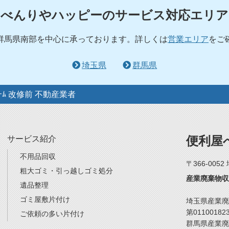
べんりやハッピーのサービス対応エリア
群馬県南部を中心に承っております。詳しくは
営業エリア
をご
埼玉県
群馬県
ｫｰﾑ 改修前 不動産業者
便利屋
サービス紹介
不用品回収
〒366-005
粗大ゴミ・引っ越しゴミ処分
産業廃棄物収
遺品整理
ゴミ屋敷片付け
埼玉県産業廃
第01100182
ご依頼の多い片付け
群馬県産業廃