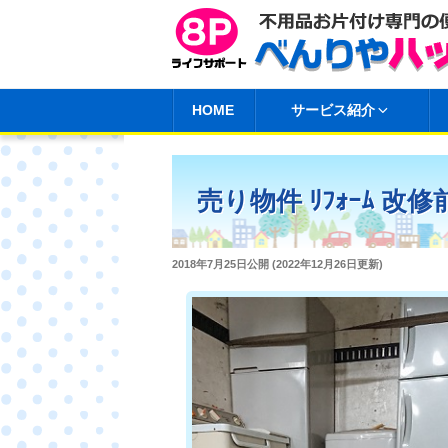
コ
ン
テ
ン
HOME
サービス紹介
ツ
へ
ス
売り物件 ﾘﾌｫｰﾑ 改
キ
ッ
プ
投
2018年7月25日
公開 (
2022年12月26日
更新)
稿
日: