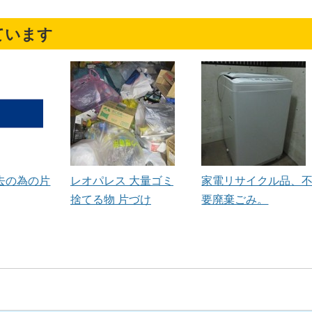
ています
去の為の片
レオパレス 大量ゴミ
家電リサイクル品、
捨てる物 片づけ
要廃棄ごみ。