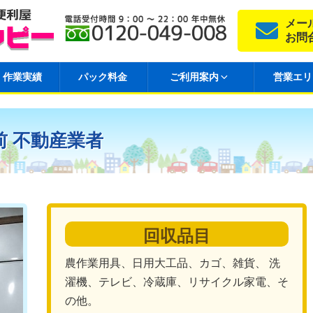
メー
お問
作業実績
パック料金
ご利用案内
営業エリ
修前 不動産業者
回収品目
農作業用具、日用大工品、カゴ、雑貨、 洗
濯機、テレビ、冷蔵庫、リサイクル家電、そ
の他。