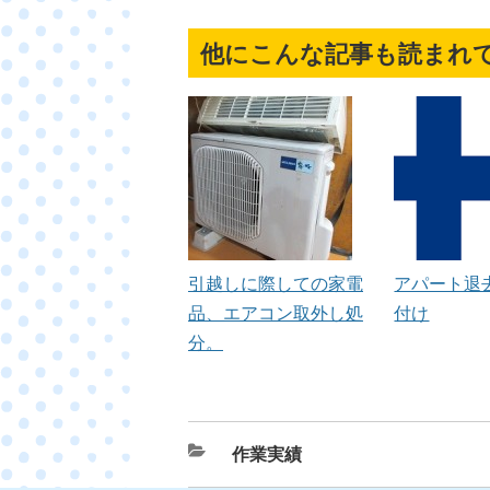
他にこんな記事も読まれ
引越しに際しての家電
アパート退
品、エアコン取外し処
付け
分。
カ
作業実績
テ