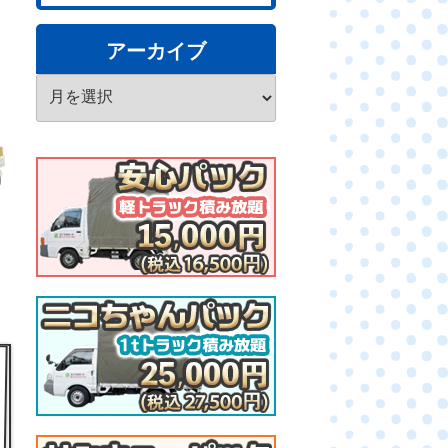
アーカイブ
ア
ー
カ
イ
ブ