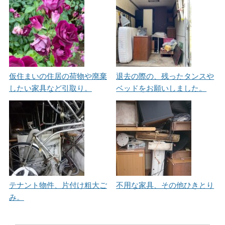
仮住まいの住居の荷物や廃棄
退去の際の、残ったタンスや
したい家具など引取り。
ベッドをお願いしました。
テナント物件、片付け粗大ご
不用な家具、その他ひきとり
み。