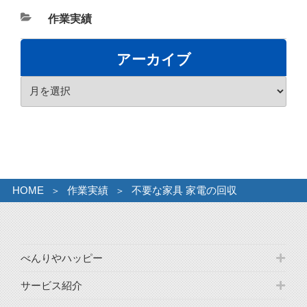
カ
作業実績
テ
ゴ
アーカイブ
リ
ア
ー
ー
カ
イ
ブ
HOME
作業実績
不要な家具 家電の回収
べんりやハッピー
サービス紹介