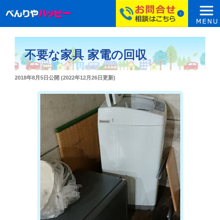
コ
ン
不要な家具 家電の回収
テ
ン
投
2018年8月5日
公開 (
2022年12月26日
更新)
ツ
稿
へ
日:
ス
キ
ッ
プ