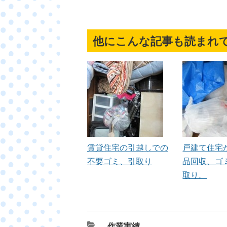
他にこんな記事も読まれ
賃貸住宅の引越しでの
戸建て住宅
不要ゴミ、引取り
品回収、ゴ
取り。
カ
作業実績