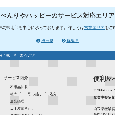
べんりやハッピーのサービス対応エリア
群馬県南部を中心に承っております。詳しくは
営業エリア
をご
埼玉県
群馬県
づけ 家一軒 まるごと
便利屋
サービス紹介
不用品回収
〒366-005
粗大ゴミ・引っ越しゴミ処分
産業廃棄物収
遺品整理
ゴミ屋敷片付け
埼玉県産業廃
第01100182