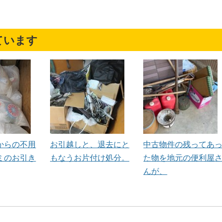
ています
からの不用
お引越しと、退去にと
中古物件の残ってあ
ミのお引き
もなうお片付け処分。
た物を地元の便利屋
んが、