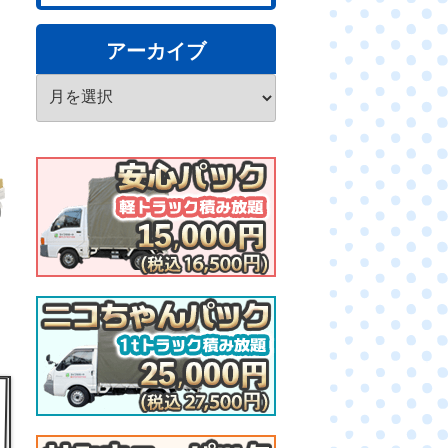
アーカイブ
ア
ー
カ
イ
ブ