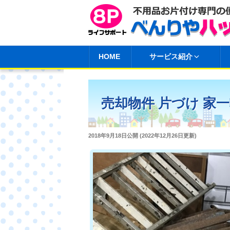
コ
ン
テ
ン
HOME
サービス紹介
ツ
へ
ス
売却物件 片づけ 家
キ
ッ
プ
投
2018年9月18日
公開 (
2022年12月26日
更新)
稿
日: