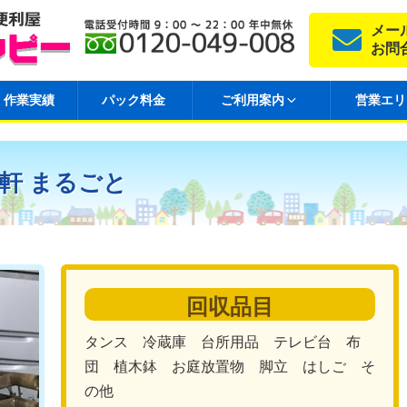
メー
お問
作業実績
パック料金
ご利用案内
営業エリ
一軒 まるごと
回収品目
タンス 冷蔵庫 台所用品 テレビ台 布
団 植木鉢 お庭放置物 脚立 はしご そ
の他