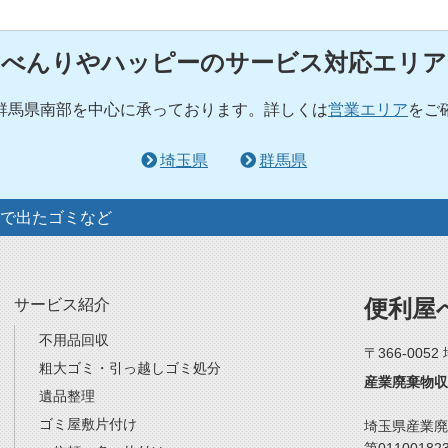
べんりやハッピーのサービス対応エリア
群馬県南部を中心に承っております。詳しくは
営業エリア
をご
埼玉県
群馬県
で出たゴミなど
便利屋
サービス紹介
不用品回収
〒366-005
粗大ゴミ・引っ越しゴミ処分
産業廃棄物収
遺品整理
ゴミ屋敷片付け
埼玉県産業廃