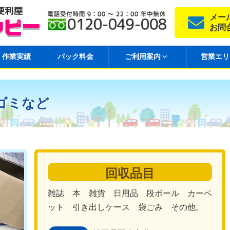
メー
お問
作業実績
パック料金
ご利用案内
営業エリ
ゴミなど
回収品目
雑誌 本 雑貨 日用品 段ボール カーペ
ット 引き出しケース 袋ごみ その他。