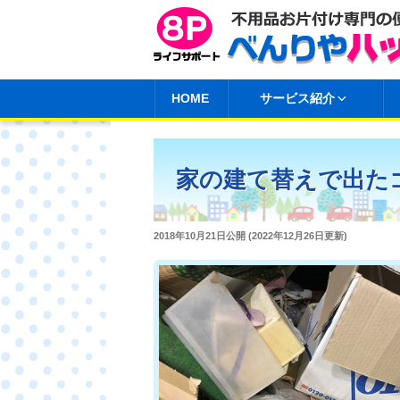
コ
ン
テ
ン
HOME
サービス紹介
ツ
へ
ス
家の建て替えで出た
キ
ッ
プ
投
2018年10月21日
公開 (
2022年12月26日
更新)
稿
日: