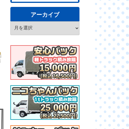
アーカイブ
ア
ー
カ
イ
ブ