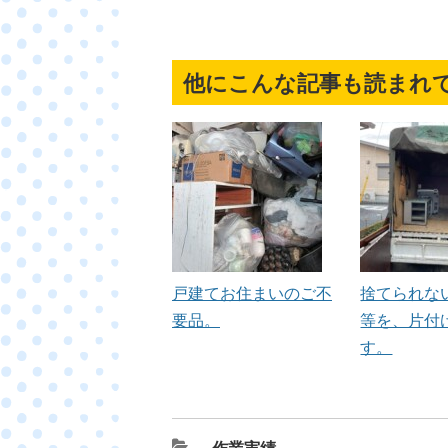
他にこんな記事も読まれ
戸建てお住まいのご不
捨てられな
要品。
等を、片付
す。