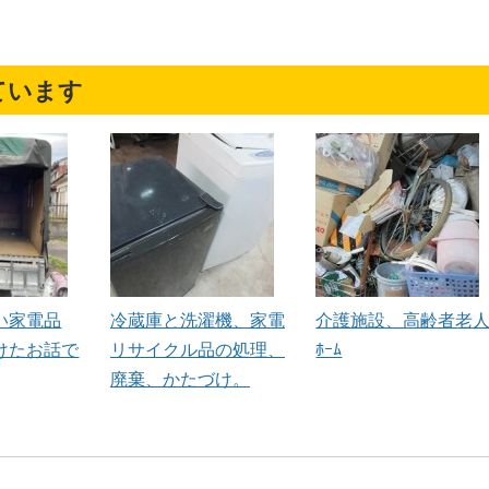
ています
い家電品
冷蔵庫と洗濯機、家電
介護施設、高齢者老
けたお話で
リサイクル品の処理、
ﾎｰﾑ
廃棄、かたづけ。