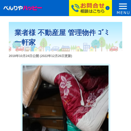
コ
ン
業者様 不動産屋 管理物件 ｺﾞﾐ
テ
ン
一軒家
ツ
へ
投
2018年10月24日
公開 (
2022年12月26日
更新)
ス
稿
日:
キ
ッ
プ