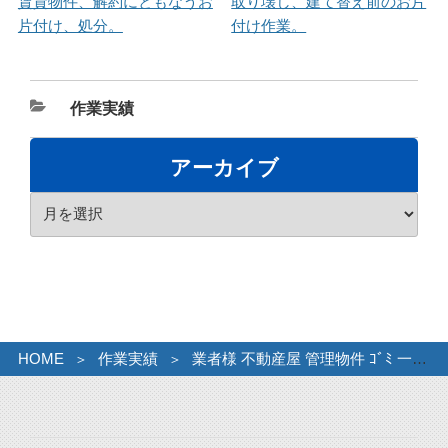
賃貸物件、解約にともなうお
取り壊し、建て替え前のお片
片付け、処分。
付け作業。
カ
作業実績
テ
ゴ
アーカイブ
リ
ア
ー
ー
カ
イ
ブ
HOME
作業実績
業者様 不動産屋 管理物件 ｺﾞﾐ 一軒家