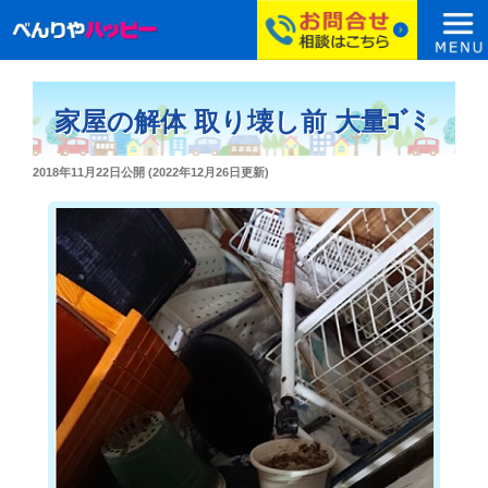
コ
ン
家屋の解体 取り壊し前 大量ｺﾞﾐ
テ
ン
投
2018年11月22日
公開 (
2022年12月26日
更新)
ツ
稿
へ
日:
ス
キ
ッ
プ