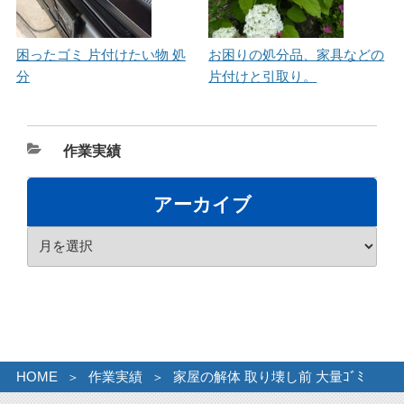
困ったゴミ 片付けたい物 処
お困りの処分品、家具などの
分
片付けと引取り。
カ
作業実績
テ
ゴ
アーカイブ
リ
ア
ー
ー
カ
イ
ブ
HOME
作業実績
家屋の解体 取り壊し前 大量ｺﾞﾐ