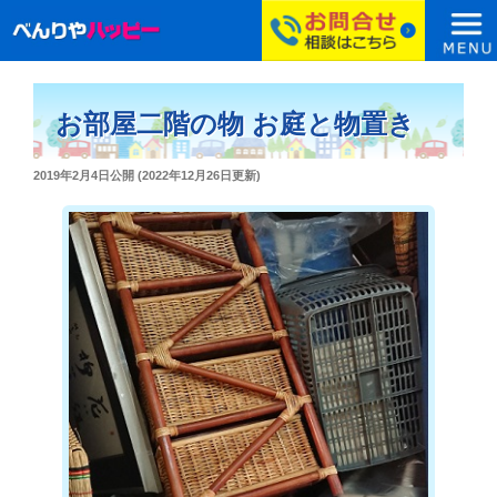
コ
ン
お部屋二階の物 お庭と物置き
テ
ン
投
2019年2月4日
公開 (
2022年12月26日
更新)
ツ
稿
へ
日:
ス
キ
ッ
プ