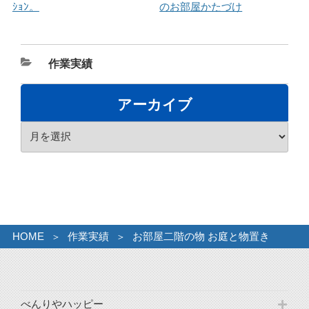
ｼｮﾝ。
のお部屋かたづけ
カ
作業実績
テ
ゴ
アーカイブ
リ
ア
ー
ー
カ
イ
ブ
HOME
作業実績
お部屋二階の物 お庭と物置き
べんりやハッピー