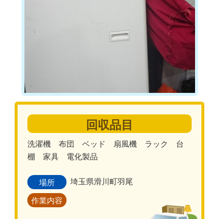
回収品目
洗濯機 布団 ベッド 扇風機 ラック 台
棚 家具 電化製品
埼玉県滑川町羽尾
場所
作業内容