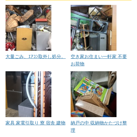
大量ごみ、ｴｱｺﾝ取外し処分。
空き家お住まい一軒家 不要
お荷物
家具 家電引取り 寮 宿舎 建物
納戸の中 収納物かたづけ整
理