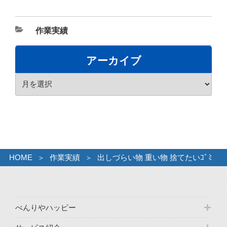
カ
作業実績
テ
ゴ
アーカイブ
リ
ア
ー
ー
カ
イ
ブ
HOME
作業実績
出しづらい物 重い物 捨てたいｺﾞﾐ
べんりやハッピー