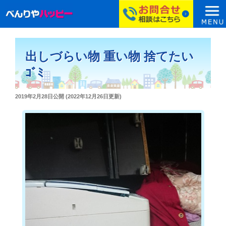
コ
ン
出しづらい物 重い物 捨てたい
テ
ン
ｺﾞﾐ
ツ
へ
投
2019年2月28日
公開 (
2022年12月26日
更新)
ス
稿
日:
キ
ッ
プ