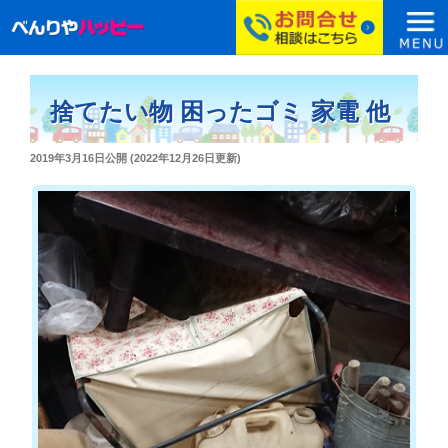
コ
ン
捨てたい物 困ったゴミ 家電 他
テ
ン
投
2019年3月16日
公開 (
2022年12月26日
更新)
ツ
稿
へ
日:
ス
キ
ッ
プ