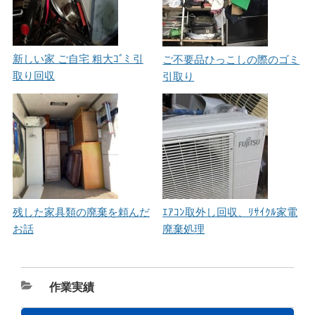
新しい家 ご自宅 粗大ｺﾞﾐ 引
ご不要品ひっこしの際のゴミ
取り回収
引取り
残した家具類の廃棄を頼んだ
ｴｱｺﾝ取外し回収、ﾘｻｲｸﾙ家電
お話
廃棄処理
カ
作業実績
テ