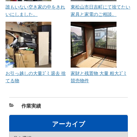
誰もいない空き家の中をきれ
東松山市日吉町にて捨てたい
いにしました。
家具と家電のご相談。
お引っ越しの大量ｺﾞﾐ 退去 捨
家財と残置物 大量 粗大ｺﾞﾐ
てる物
競売物件
カ
作業実績
テ
ゴ
アーカイブ
リ
ア