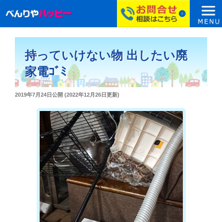
コ
ン
持っていけない物 出したい廃
テ
ン
家電ｺﾞﾐ
ツ
へ
投
2019年7月24日
公開 (
2022年12月26日
更新)
ス
稿
日:
キ
ッ
プ