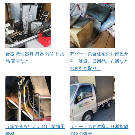
食器 調理器具 楽器 雑貨 日用
アパート集合住宅のお部屋か
品 家電など
ら、雑貨、日用品、布団など
のお引き取り。
収集できないｺﾞﾐ お店 業務用
リピートのお客様より断捨離
機材
の物の処分