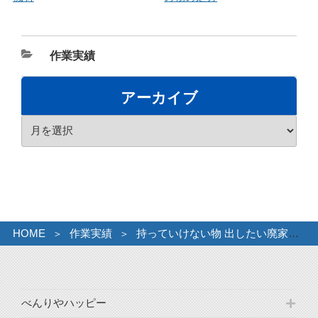
カ
作業実績
テ
ゴ
アーカイブ
リ
ア
ー
ー
カ
イ
ブ
HOME
作業実績
持っていけない物 出したい廃家電ｺﾞﾐ
べんりやハッピー