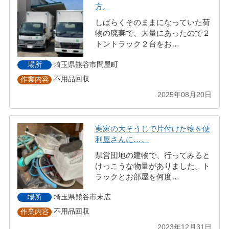
方。
しばらくそのままになっていた荷
物の廃棄で、大量にあったので２
トントラック２台をお…
埼玉県熊谷市問屋町
場所
不用品回収
作業内容
2025年08月20日
実家の大そうじで片付けた物を便
利屋さんに…。
県営団地の建物で、行ってみると
けっこうな物量がありました。ト
ラックとお部屋を何度…
埼玉県熊谷市末広
場所
不用品回収
作業内容
2023年12月31日