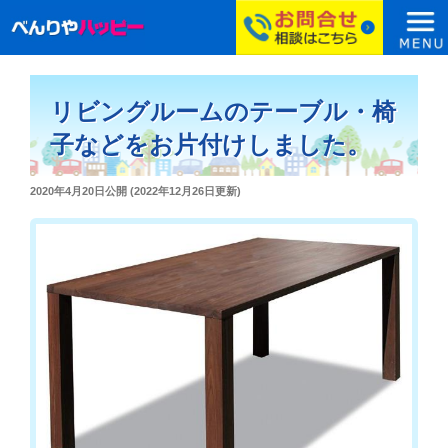
コ
ン
リビングルームのテーブル・椅
テ
ン
子などをお片付けしました。
ツ
へ
投
2020年4月20日
公開 (
2022年12月26日
更新)
ス
稿
日:
キ
ッ
プ