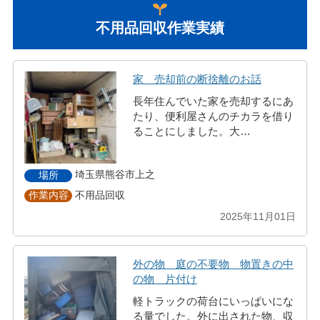
不用品回収作業実績
家 売却前の断捨離のお話
長年住んでいた家を売却するにあ
たり、便利屋さんのチカラを借り
ることにしました。大…
埼玉県熊谷市上之
場所
不用品回収
作業内容
2025年11月01日
外の物 庭の不要物 物置きの中
の物 片付け
軽トラックの荷台にいっぱいにな
る量でした。外に出された物、収