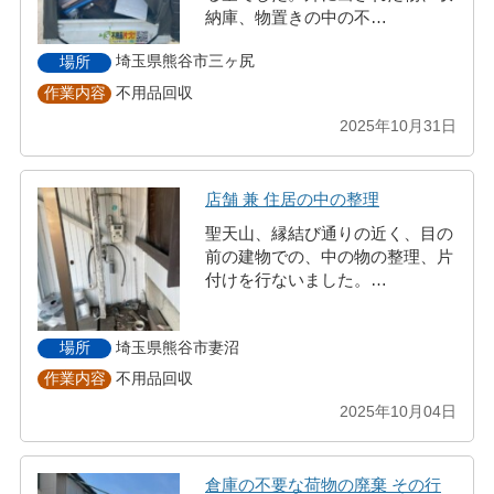
納庫、物置きの中の不…
埼玉県熊谷市三ヶ尻
場所
不用品回収
作業内容
2025年10月31日
店舗 兼 住居の中の整理
聖天山、縁結び通りの近く、目の
前の建物での、中の物の整理、片
付けを行ないました。…
埼玉県熊谷市妻沼
場所
不用品回収
作業内容
2025年10月04日
倉庫の不要な荷物の廃棄 その行