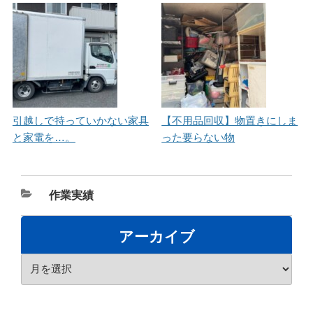
引越しで持っていかない家具
【不用品回収】物置きにしま
と家電を…。
った要らない物
カ
作業実績
テ
ゴ
アーカイブ
リ
ア
ー
ー
カ
イ