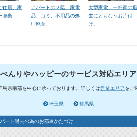
ご住居、家
アパートの２階、家電
大型家電、一軒家の
ー廃棄
品、ゴミ、不用品の処
去にともなうお片付
理廃棄。
け。
べんりやハッピーのサービス対応エリア
群馬県南部を中心に承っております。詳しくは
営業エリア
をご
埼玉県
群馬県
パート退去の為のお部屋かたづけ