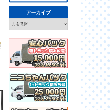
アーカイブ
ア
ー
カ
イ
ブ