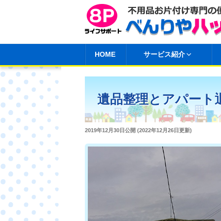
コ
ン
テ
ン
HOME
サービス紹介
ツ
へ
ス
遺品整理とアパート
キ
ッ
プ
投
2019年12月30日
公開 (
2022年12月26日
更新)
稿
日: