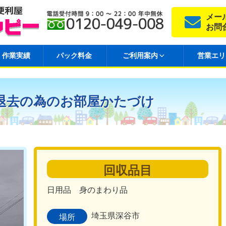
メー
お問
作業実績
パック料金
ご利用案内
営業エリ
退去の為のお部屋かたづけ
回収品目
日用品 身のまわり品
埼玉県深谷市
場所