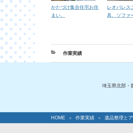
かたづけ集合住宅お住
レオパレス
まい。
具、ソファ
カ
作業実績
テ
ゴ
リ
ー
埼玉県北部・
HOME
作業実績
遺品整理とア