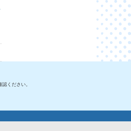
退
確認ください。