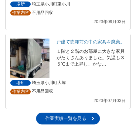
埼玉県小川町東小川
場所
不用品回収
作業内容
2023年09月03日
戸建て売却前の中の家具を廃棄。
１階と２階のお部屋に大きな家具
がたくさんありました。気温も３
５℃まで上昇し、かな…
埼玉県小川町大塚
場所
不用品回収
作業内容
2023年07月03日
作業実績一覧を見る