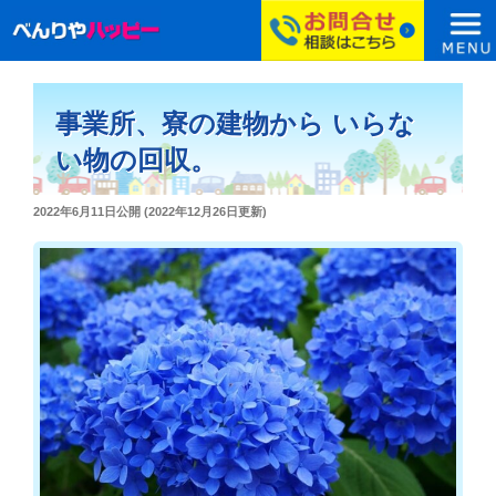
コ
ン
事業所、寮の建物から いらな
テ
ン
い物の回収。
ツ
へ
投
2022年6月11日
公開 (
2022年12月26日
更新)
ス
稿
日:
キ
ッ
プ