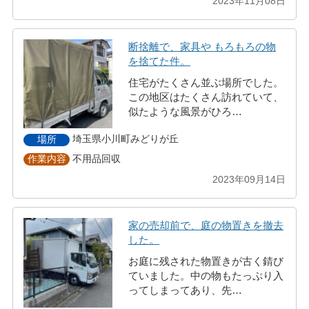
2023年11月08日
断捨離で、家具や もろもろの物
を捨てた件。
住宅がたくさん並ぶ場所でした。
この地区はたくさん訪れていて、
似たような風景がひろ…
埼玉県小川町みどりが丘
場所
不用品回収
作業内容
2023年09月14日
家の売却前で、庭の物置きを撤去
した。
お庭に残された物置きが古く錆び
ていました。中の物もたっぷり入
ってしまってあり、先…