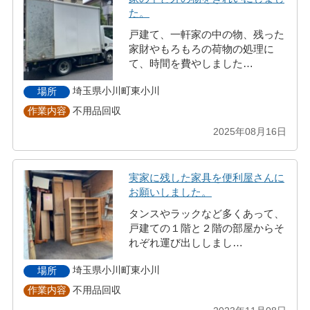
た。
戸建て、一軒家の中の物、残った
家財やもろもろの荷物の処理に
て、時間を費やしました…
埼玉県小川町東小川
場所
不用品回収
作業内容
2025年08月16日
実家に残した家具を便利屋さんに
お願いしました。
タンスやラックなど多くあって、
戸建ての１階と２階の部屋からそ
れぞれ運び出ししまし…
埼玉県小川町東小川
場所
不用品回収
作業内容