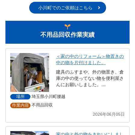
小川町でのご依頼はこちら
不用品回収作業実績
＜家の中のリフォーム＞物置きの
中の物を片付けました。
建具のふすまや、外の物置き、倉
庫の中の使ってない物を便利屋さ
んにお願いしました。…
埼玉県小川町腰越
場所
不用品回収
作業内容
2026年06月05日
家の中と外の物をきれいにしまし