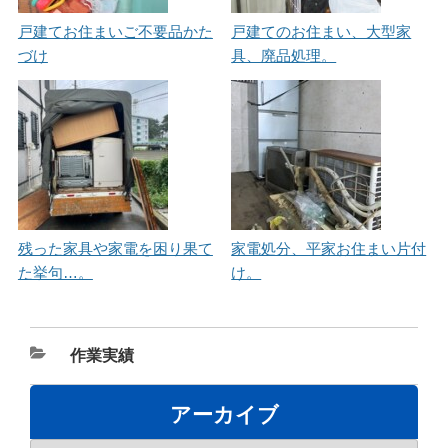
戸建てお住まいご不要品かた
戸建てのお住まい、大型家
づけ
具、廃品処理。
残った家具や家電を困り果て
家電処分、平家お住まい片付
た挙句…。
け。
カ
作業実績
テ
ゴ
アーカイブ
リ