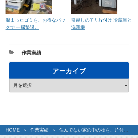
溜まったゴミを、お得なパッ
引越しのｺﾞﾐ 片付け 冷蔵庫と
クで 一掃撃退。
洗濯機
カ
作業実績
テ
ゴ
アーカイブ
リ
ア
ー
ー
カ
イ
ブ
HOME
作業実績
住んでない家の中の物を、片付けのご相談。