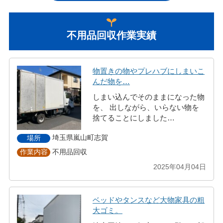
不用品回収作業実績
物置きの物やプレハブにしまいこ
んだ物を…
しまい込んでそのままになった物
を、 出しながら、いらない物を
捨てることにしました…
埼玉県嵐山町志賀
場所
不用品回収
作業内容
2025年04月04日
ベッドやタンスなど大物家具の粗
大ゴミ。