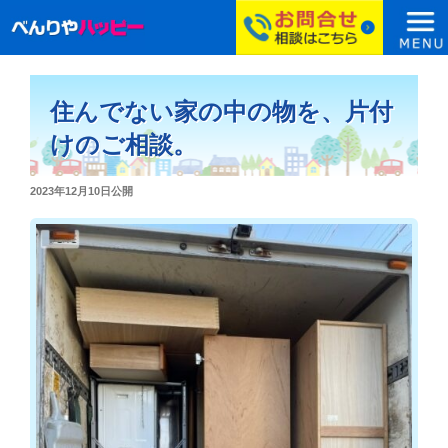
コ
ン
住んでない家の中の物を、片付
テ
ン
けのご相談。
ツ
へ
投
2023年12月10日
公開
ス
稿
日:
キ
ッ
プ