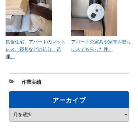
集合住宅、アパートのマット
アパートの家具や家電を取り
レス、寝具などの処分、処
に来てもらった件。
理。
カ
作業実績
テ
ゴ
アーカイブ
リ
ア
ー
ー
カ
イ