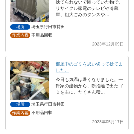
捨てられないで困っていた物で、
リサイクル家電のテレビや冷蔵
庫、粗大ごみのタンスや…
埼玉県行田市持田
場所
不用品回収
作業内容
2023年12月09日
部屋中のゴミを思い切って捨てま
した。
今日も気温は暑くなりました。一
軒家の建物から、断捨離で出たゴ
ミを主に、たくさん積…
埼玉県行田市持田
場所
不用品回収
作業内容
2023年05月17日