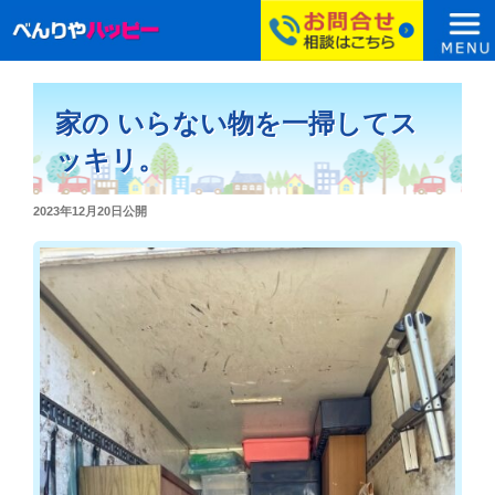
コ
ン
家の いらない物を一掃してス
テ
ン
ッキリ。
ツ
へ
投
2023年12月20日
公開
ス
稿
日:
キ
ッ
プ