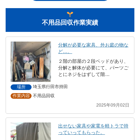
不用品回収作業実績
分解が必要な家具、外お庭の物な
ど…。
２階の部屋の２段ベッドがあり、
分解と解体が必要にて、パーツご
とにネジをはずして階…
埼玉県行田市持田
場所
不用品回収
作業内容
2025年09月02日
出せない家具や家電を軽トラで持
っていってもらった。