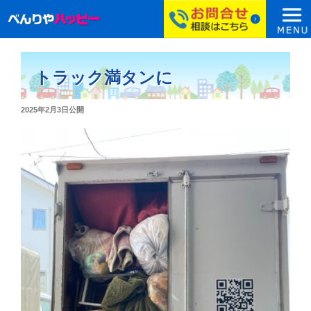
コ
ン
トラック満タンに
テ
ン
投
2025年2月3日
公開
ツ
稿
へ
日:
ス
キ
ッ
プ