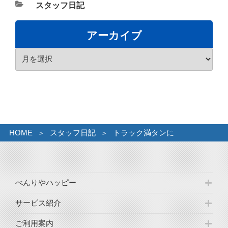
カ
スタッフ日記
テ
ゴ
アーカイブ
リ
ア
ー
ー
カ
イ
ブ
HOME
スタッフ日記
トラック満タンに
べんりやハッピー
サービス紹介
ご利用案内