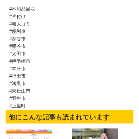
#不用品回収
#片付け
#粗大ゴミ
#便利屋
#深谷市
#熊谷市
#太田市
#伊勢崎市
#本庄市
#行田市
#鴻巣市
#東松山市
#羽生市
#上里町
他にこんな記事も読まれています