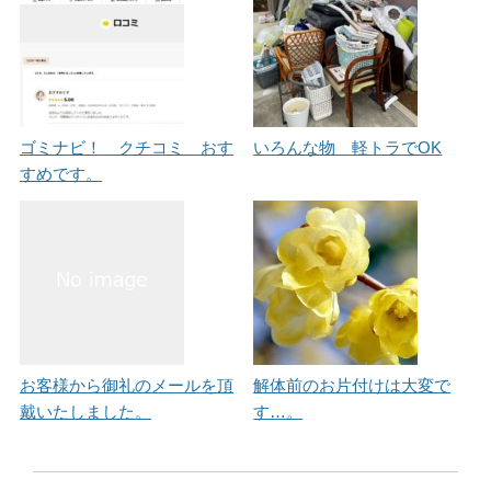
ゴミナビ！ クチコミ おす
いろんな物 軽トラでOK
すめです。
お客様から御礼のメールを頂
解体前のお片付けは大変で
戴いたしました。
す…。