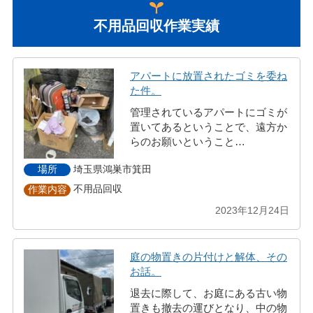
不用品回収作業実績
アパートに放置されたゴミを委ね
た件。
管理されているアパートにゴミが
置いてあるということで、遠方か
らのお願いということ…
埼玉県鴻巣市箕田
場所
不用品回収
作業内容
2023年12月24日
庭の物置きの片付けと解体、その
お話。
退去に際して、お庭にある古い物
置きも撤去の運びとなり、中の物