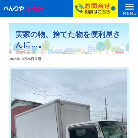
コ
ン
実家の物、捨てた物を便利屋さ
テ
ン
んに…。
ツ
へ
投
2025年10月25日
公開
ス
稿
日:
キ
ッ
プ