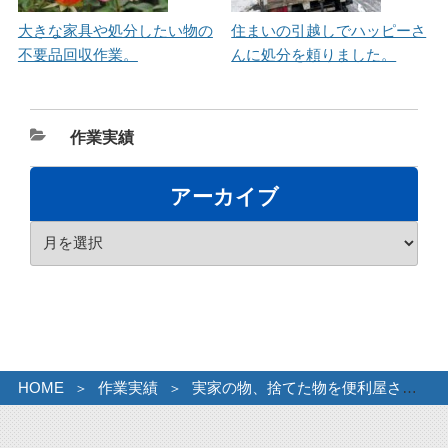
大きな家具や処分したい物の
住まいの引越しでハッピーさ
不要品回収作業。
んに処分を頼りました。
カ
作業実績
テ
ゴ
アーカイブ
リ
ア
ー
ー
カ
イ
ブ
HOME
作業実績
実家の物、捨てた物を便利屋さんに…。