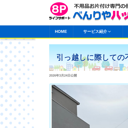
コ
ン
テ
ン
HOME
サービス紹介
ツ
へ
ス
引っ越しに際しての
キ
ッ
プ
投
2026年3月24日
公開
稿
日: