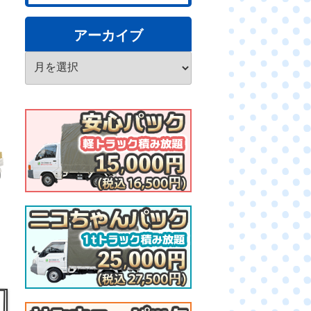
アーカイブ
ア
ー
カ
イ
ブ