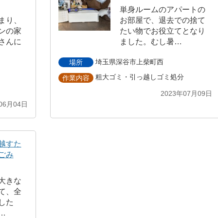
単身ルームのアパートの
まり、
お部屋で、退去での捨て
ンの家
たい物でお役立てとなり
さんに
ました。むし暑…
埼玉県深谷市上柴町西
場所
粗大ゴミ・引っ越しゴミ処分
作業内容
2023年07月09日
06月04日
越すた
ごみ
大きな
て、全
した
…