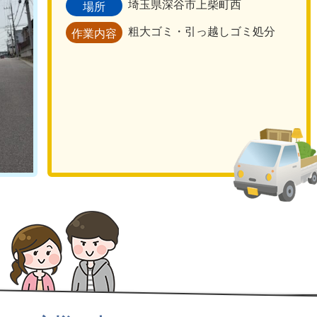
埼玉県深谷市上柴町西
場所
粗大ゴミ・引っ越しゴミ処分
作業内容