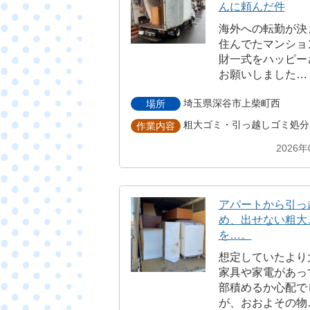
んに頼んだ件
海外への転勤が決
住んでたマンショ
財一式をハッピー
お願いしました…
埼玉県深谷市上柴町西
場所
粗大ゴミ・引っ越しゴミ処分
作業内容
2026年
アパートから引っ
め、出せない粗大
を…。
想定していたより
家具や家電があっ
部積めるか心配で
が、おおよその物