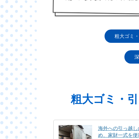
粗大ゴミ
粗大ゴミ・引
海外への引っ越し
め、家財一式を便