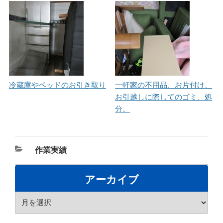
冷蔵庫やベッドのお引き取り
一軒家の不用品、お片付け、
お引越しに際してのゴミ、処
分。
カ
作業実績
テ
ゴ
アーカイブ
リ
ア
ー
ー
カ