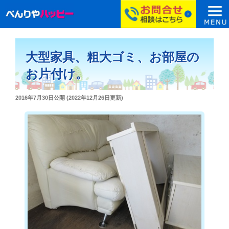
コ
ン
大型家具、粗大ゴミ、お部屋の
テ
ン
お片付け。
ツ
へ
投
2016年7月30日
公開 (
2022年12月26日
更新)
ス
稿
日:
キ
ッ
プ