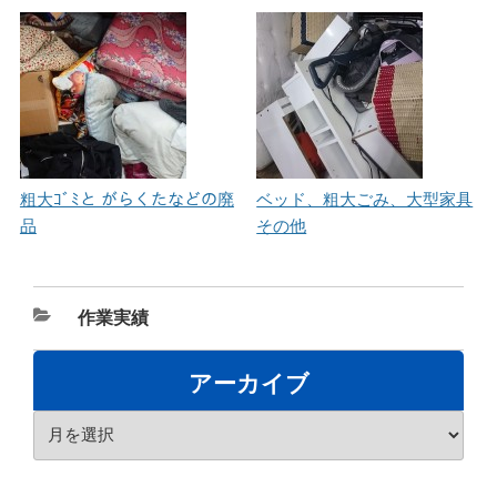
粗大ｺﾞﾐと がらくたなどの廃
ベッド、粗大ごみ、大型家具
品
その他
カ
作業実績
テ
ゴ
アーカイブ
リ
ア
ー
ー
カ