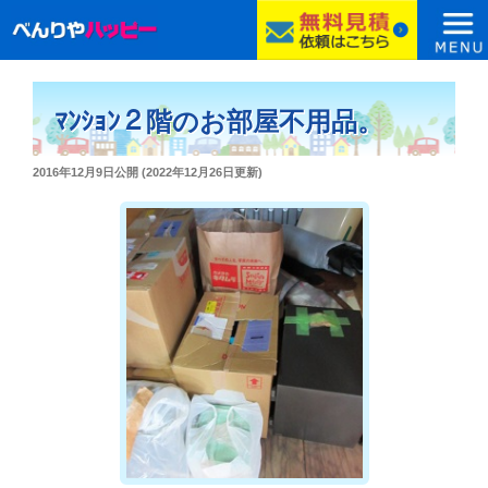
コ
ン
ﾏﾝｼｮﾝ２階のお部屋不用品。
テ
ン
投
2016年12月9日
公開 (
2022年12月26日
更新)
ツ
稿
へ
日:
ス
キ
ッ
プ