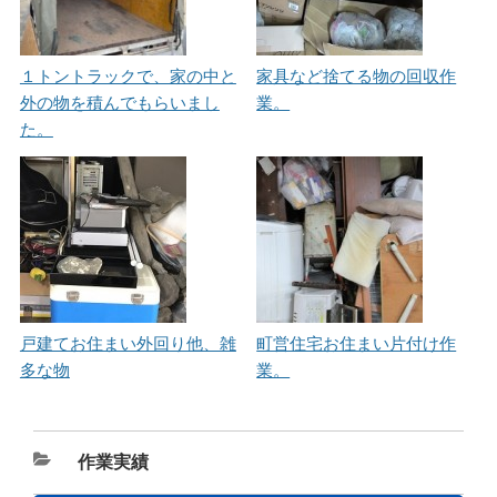
１トントラックで、家の中と
家具など捨てる物の回収作
外の物を積んでもらいまし
業。
た。
戸建てお住まい外回り他、雑
町営住宅お住まい片付け作
多な物
業。
カ
作業実績
テ