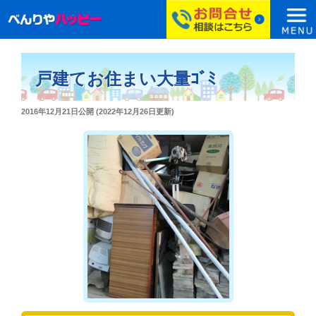
コ
ン
戸建てお住まい大量ｺﾞﾐ
テ
ン
投
2016年12月21日
公開 (
2022年12月26日
更新)
ツ
稿
へ
日:
ス
キ
ッ
プ