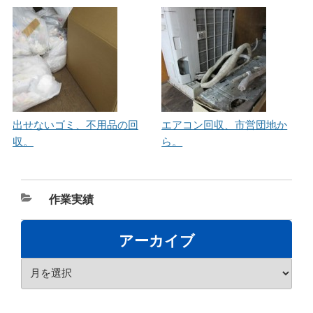
出せないゴミ、不用品の回
エアコン回収、市営団地か
収。
ら。
カ
作業実績
テ
ゴ
アーカイブ
リ
ア
ー
ー
カ