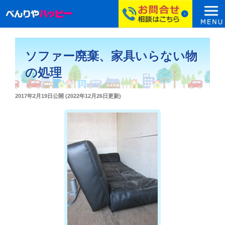
コ
ン
ソファー廃棄、家具いらない物
テ
ン
の処理
ツ
へ
投
2017年2月19日
公開 (
2022年12月26日
更新)
ス
稿
日:
キ
ッ
プ