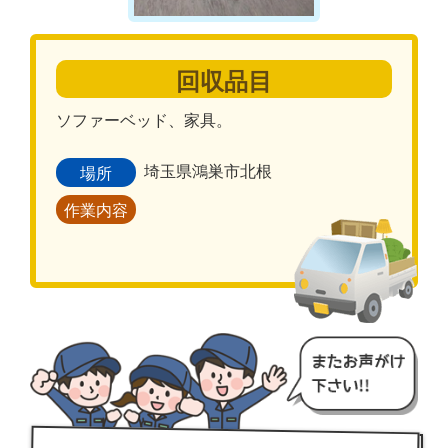
回収品目
ソファーベッド、家具。
埼玉県鴻巣市北根
場所
作業内容