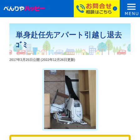
コ
ン
単身赴任先アパート引越し退去
テ
ン
ｺﾞﾐ
ツ
へ
投
2017年3月25日
公開 (
2022年12月26日
更新)
ス
稿
日:
キ
ッ
プ