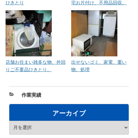
ひきとり
宅お片付け、不用品回収。
店舗お住まい雑多な物、外回
出せないゴミ、家電、重い
りご不要品ひきとり。
物、処理
カ
作業実績
テ
ゴ
アーカイブ
リ
ア
ー
ー