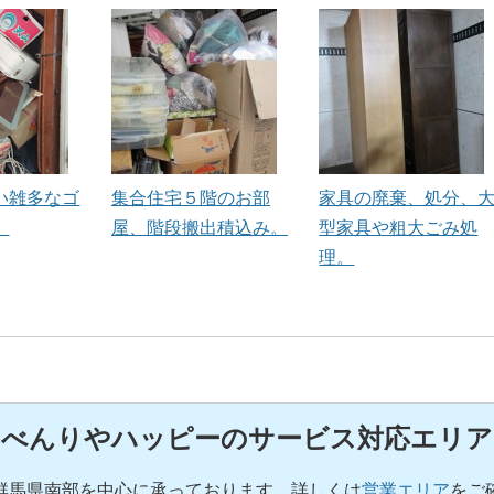
い雑多なゴ
集合住宅５階のお部
家具の廃棄、処分、
、
屋、階段搬出積込み。
型家具や粗大ごみ処
理。
べんりやハッピーのサービス対応エリア
群馬県南部を中心に承っております。詳しくは
営業エリア
をご