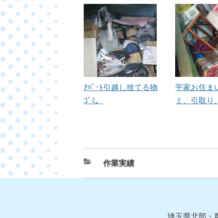
ｱﾊﾟｰﾄ引越し捨てる物
平家お住ま
ｺﾞﾐ。
ミ、引取り
カ
作業実績
テ
ゴ
リ
ー
埼玉県北部・