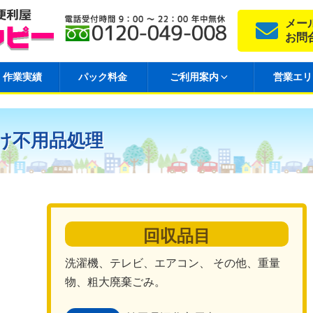
メー
お問
作業実績
パック料金
ご利用案内
営業エリ
け不用品処理
回収品目
洗濯機、テレビ、エアコン、 その他、重量
物、粗大廃棄ごみ。