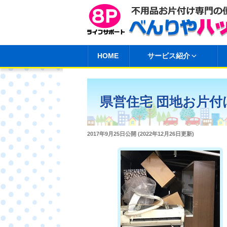
コ
ン
テ
ン
HOME
サービス紹介
ツ
へ
ス
県営住宅 団地お片付
キ
ッ
プ
投
2017年9月25日
公開 (
2022年12月26日
更新)
稿
日: