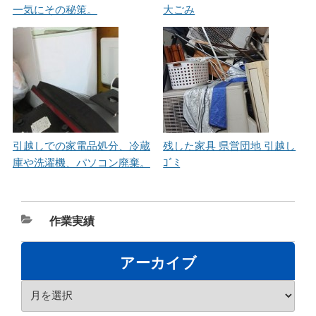
一気にその秘策。
大ごみ
引越しでの家電品処分、冷蔵
残した家具 県営団地 引越し
庫や洗濯機、パソコン廃棄。
ｺﾞﾐ
カ
作業実績
テ
ゴ
アーカイブ
リ
ア
ー
ー