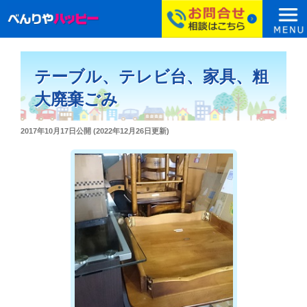
コ
ン
テーブル、テレビ台、家具、粗
テ
ン
大廃棄ごみ
ツ
へ
投
2017年10月17日
公開 (
2022年12月26日
更新)
ス
稿
日:
キ
ッ
プ