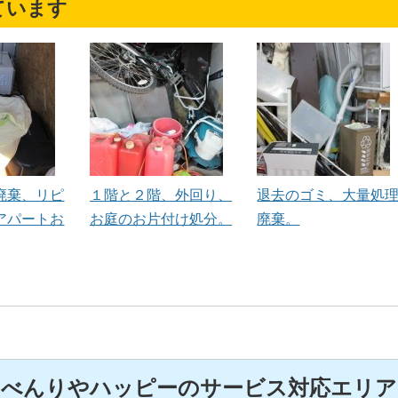
ています
廃棄、リピ
１階と２階、外回り、
退去のゴミ、大量処
アパートお
お庭のお片付け処分。
廃棄。
べんりやハッピーのサービス対応エリア