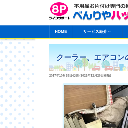
コ
ン
テ
ン
HOME
サービス紹介
ツ
へ
ス
クーラー、エアコン
キ
ッ
プ
投
2017年10月25日
公開 (
2022年12月26日
更新)
稿
日: