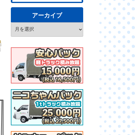
アーカイブ
ア
ー
カ
イ
ブ