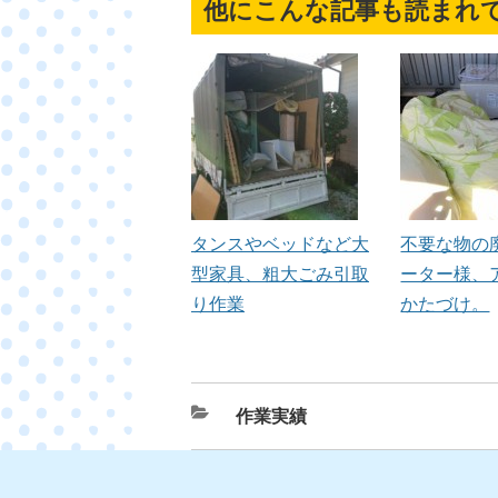
他にこんな記事も読まれ
タンスやベッドなど大
不要な物の
型家具、粗大ごみ引取
ーター様、
り作業
かたづけ。
カ
作業実績
テ
ゴ