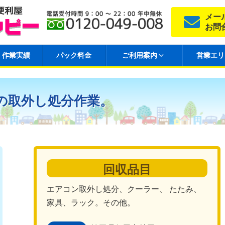
メー
お問
作業実績
パック料金
ご利用案内
営業エリ
の取外し処分作業。
回収品目
エアコン取外し処分、クーラー、 たたみ、
家具、ラック。その他。