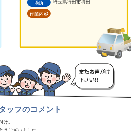
埼玉県行田市持田
場所
作業内容
タッフのコメント
付け。
とうございました。