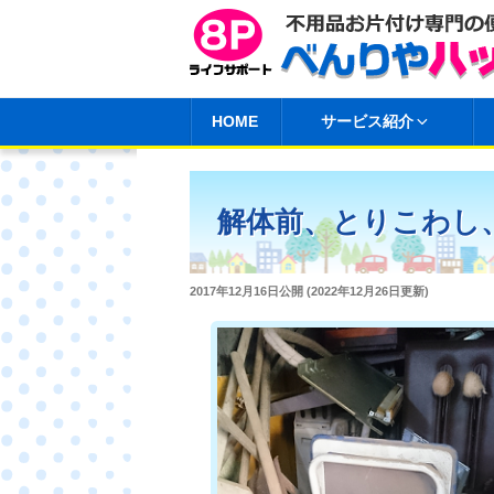
コ
ン
テ
ン
HOME
サービス紹介
ツ
へ
ス
解体前、とりこわし
キ
ッ
プ
投
2017年12月16日
公開 (
2022年12月26日
更新)
稿
日: