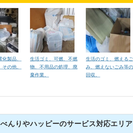
電化製品、
生活ゴミ、可燃、不燃
生活のゴミ、燃える
、その他。
物、不用品の処理、廃
み、燃えないごみ等
棄作業。
回収。
べんりやハッピーのサービス対応エリア