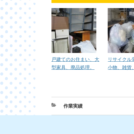
戸建てのお住まい、大
リサイクル
型家具、廃品処理。
小物、雑貨
カ
作業実績
テ
ゴ
リ