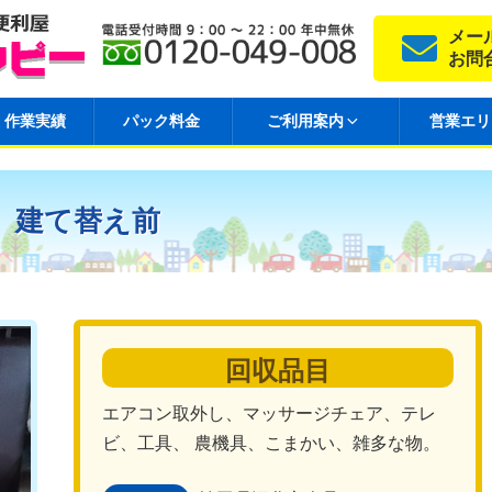
メー
お問
作業実績
パック料金
ご利用案内
営業エリ
、建て替え前
回収品目
エアコン取外し、マッサージチェア、テレ
ビ、工具、 農機具、こまかい、雑多な物。