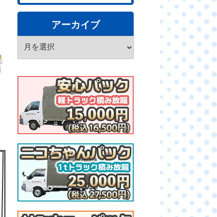
アーカイブ
ア
ー
カ
イ
ブ