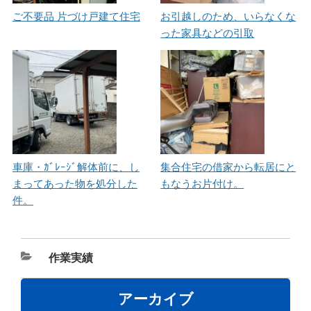
ご不要品 片づけ戸建て住宅
お引越しのため、いらなくな
った家具などの引取
車庫・ｶﾞﾚｰｼﾞ解体前に、し
集合住宅の借家から転居にと
まってあった物を処分した
もなうお片付け。
件。
カ
作業実績
テ
ゴ
アーカイブ