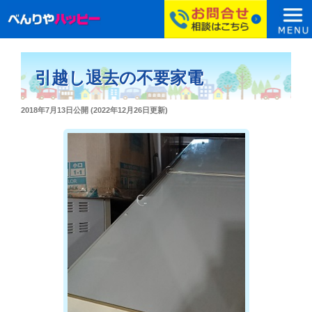
コ
ン
引越し退去の不要家電
テ
ン
投
2018年7月13日
公開 (
2022年12月26日
更新)
ツ
稿
へ
日:
ス
キ
ッ
プ