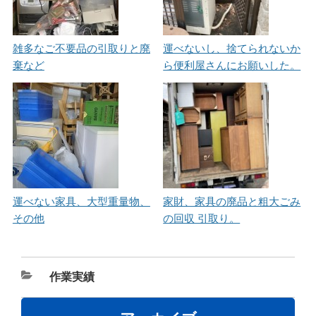
雑多なご不要品の引取りと廃
運べないし、捨てられないか
棄など
ら便利屋さんにお願いした。
運べない家具、大型重量物、
家財、家具の廃品と粗大ごみ
その他
の回収 引取り。
カ
作業実績
テ
ゴ