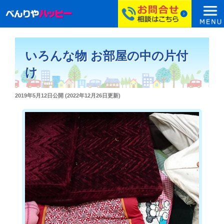
コ
ン
いろんな物 お部屋の中の片付
テ
ン
け
ツ
へ
投
2019年5月12日
公開 (
2022年12月26日
更新)
ス
稿
日:
キ
ッ
プ