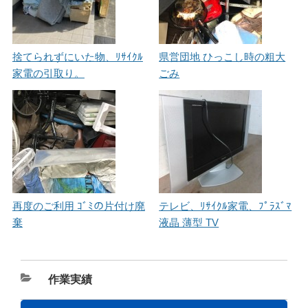
捨てられずにいた物、ﾘｻｲｸﾙ
県営団地 ひっこし時の粗大
家電の引取り。
ごみ
再度のご利用 ｺﾞﾐの片付け廃
テレビ、ﾘｻｲｸﾙ家電、ﾌﾟﾗｽﾞﾏ
棄
液晶 薄型 TV
カ
作業実績
テ