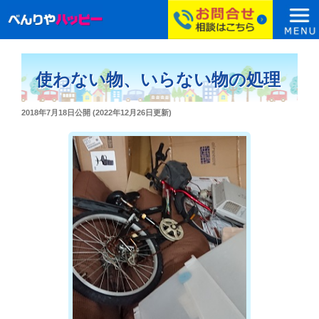
コ
ン
使わない物、いらない物の処理
テ
ン
投
2018年7月18日
公開 (
2022年12月26日
更新)
ツ
稿
へ
日:
ス
キ
ッ
プ