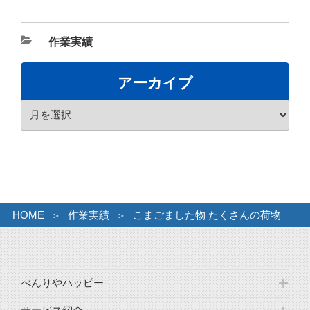
カ
作業実績
テ
ゴ
アーカイブ
リ
ア
ー
ー
カ
イ
ブ
HOME
作業実績
こまごました物 たくさんの荷物
べんりやハッピー