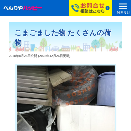
コ
ン
こまごました物 たくさんの荷
テ
ン
物
ツ
へ
投
2018年8月25日
公開 (
2022年12月26日
更新)
ス
稿
日:
キ
ッ
プ