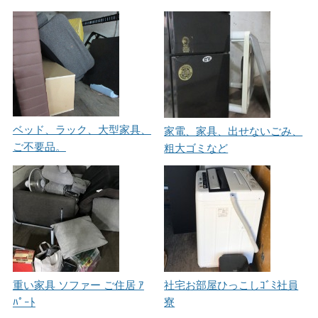
ベッド、ラック、大型家具、
家電、家具、出せないごみ、
ご不要品。
粗大ゴミなど
重い家具 ソファー ご住居 ｱ
社宅お部屋ひっこしｺﾞﾐ社員
ﾊﾟｰﾄ
寮