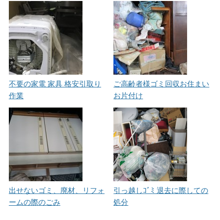
不要の家電 家具 格安引取り
ご高齢者様ゴミ回収お住まい
作業
お片付け
出せないゴミ、廃材、リフォ
引っ越しｺﾞﾐ 退去に際しての
ームの際のごみ
処分