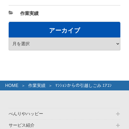
カ
作業実績
テ
ゴ
アーカイブ
リ
ア
ー
ー
カ
イ
ブ
HOME
作業実績
ﾏﾝｼｮﾝからの引越しごみ ｴｱｺﾝ
べんりやハッピー
サービス紹介