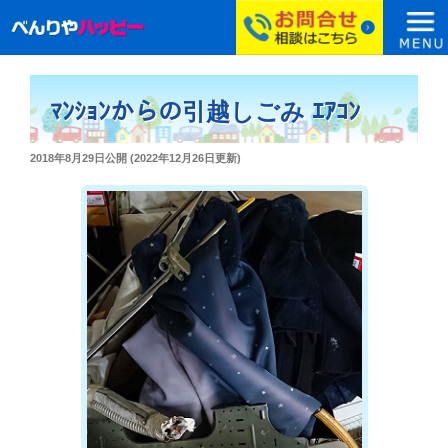
コ
ン
ﾏﾝｼｮﾝからの引越しごみ ｴｱｺﾝ
テ
ン
投
2018年8月29日
公開 (
2022年12月26日
更新)
ツ
稿
へ
日:
ス
キ
ッ
プ