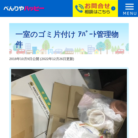
コ
ン
一室のゴミ片付け ｱﾊﾟｰﾄ管理物
テ
ン
件
ツ
へ
投
2018年10月9日
公開 (
2022年12月26日
更新)
ス
稿
日:
キ
ッ
プ