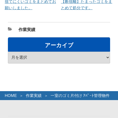
捨てにくいゴミをまとめてお
【断捨離】たまったゴミをま
願いしました。
とめて処分です。
カ
作業実績
テ
ゴ
アーカイブ
リ
ア
ー
ー
カ
イ
ブ
HOME
作業実績
一室のゴミ片付け ｱﾊﾟｰﾄ管理物件