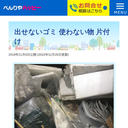
コ
ン
出せないゴミ 使わない物 片付
テ
ン
け
ツ
へ
投
2018年11月6日
公開 (
2022年12月26日
更新)
ス
稿
日:
キ
ッ
プ