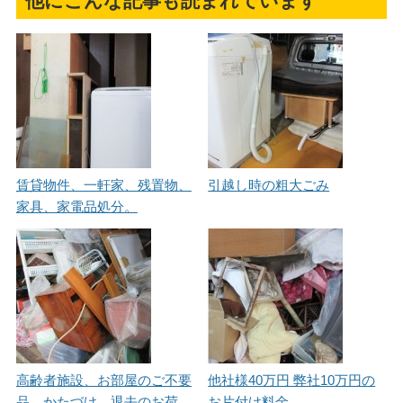
他にこんな記事も読まれています
賃貸物件、一軒家、残置物、
引越し時の粗大ごみ
家具、家電品処分。
高齢者施設、お部屋のご不要
他社様40万円 弊社10万円の
品、かたづけ、退去のお荷
お片付け料金