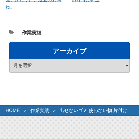
物。
カ
作業実績
テ
ゴ
アーカイブ
リ
ア
ー
ー
カ
イ
ブ
HOME
作業実績
出せないゴミ 使わない物 片付け